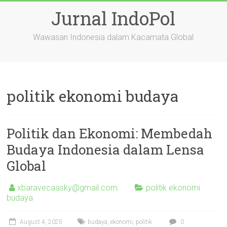
Skip
Jurnal IndoPol
to
content
Wawasan Indonesia dalam Kacamata Global
politik ekonomi budaya
Politik dan Ekonomi: Membedah
Budaya Indonesia dalam Lensa
Global
xbaravecaasky@gmail.com
politik ekonomi
budaya
August 4, 2025
budaya
,
ekonomi
,
politik
0