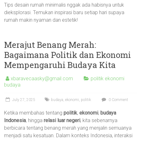
Tips desain rumah minimalis nggak ada habisnya untuk
dieksplorasi. Temukan inspirasi baru setiap hari supaya
rumah makin nyaman dan estetik!
Merajut Benang Merah:
Bagaimana Politik dan Ekonomi
Mempengaruhi Budaya Kita
xbaravecaasky@gmail.com
politik ekonomi
budaya
July 27, 2025
budaya
,
ekonomi
,
politik
0 Comment
Ketika membahas tentang
politik
,
ekonomi
,
budaya
Indonesia
, hingga
relasi luar negeri
, kita sebenarnya
berbicara tentang benang merah yang menjalin semuanya
menjadi satu kesatuan. Dalam konteks Indonesia, interaksi