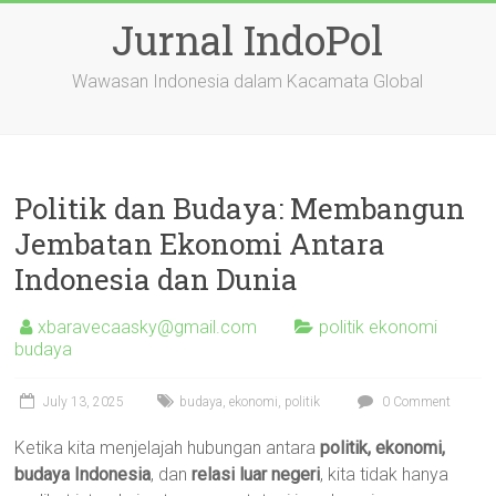
Skip
Jurnal IndoPol
to
content
Wawasan Indonesia dalam Kacamata Global
Politik dan Budaya: Membangun
Jembatan Ekonomi Antara
Indonesia dan Dunia
xbaravecaasky@gmail.com
politik ekonomi
budaya
July 13, 2025
budaya
,
ekonomi
,
politik
0 Comment
Ketika kita menjelajah hubungan antara
politik, ekonomi,
budaya Indonesia
, dan
relasi luar negeri
, kita tidak hanya