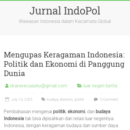
Skip
Jurnal IndoPol
to
content
Wawasan Indonesia dalam Kacamata Global
Mengupas Keragaman Indonesia:
Politik dan Ekonomi di Panggung
Dunia
xbaravecaasky@gmail.com
luar negeri berita
July 13, 2025
budaya
,
ekonomi
,
politik
0 Comment
Pembahasan mengenai
politik
,
ekonomi
, dan
budaya
Indonesia
tak bisa dipisahkan dari relasi luar negerinya.
Indonesia, dengan keragaman budaya dan sumber daya