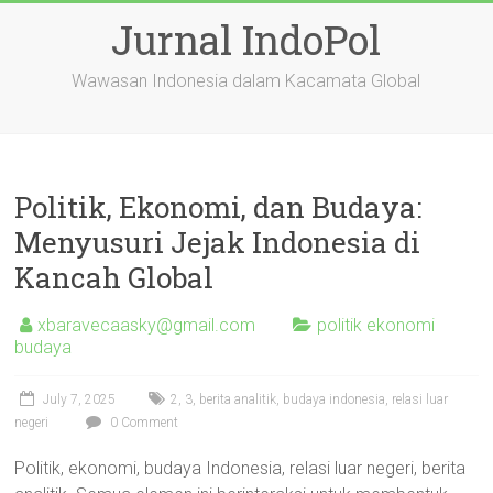
Skip
Jurnal IndoPol
to
content
Wawasan Indonesia dalam Kacamata Global
Politik, Ekonomi, dan Budaya:
Menyusuri Jejak Indonesia di
Kancah Global
xbaravecaasky@gmail.com
politik ekonomi
budaya
July 7, 2025
2
,
3
,
berita analitik
,
budaya indonesia
,
relasi luar
negeri
0 Comment
Politik, ekonomi, budaya Indonesia, relasi luar negeri, berita