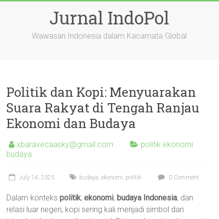
Skip
Jurnal IndoPol
to
content
Wawasan Indonesia dalam Kacamata Global
Politik dan Kopi: Menyuarakan
Suara Rakyat di Tengah Ranjau
Ekonomi dan Budaya
xbaravecaasky@gmail.com
politik ekonomi
budaya
July 14, 2025
budaya
,
ekonomi
,
politik
0 Comment
Dalam konteks
politik
,
ekonomi
,
budaya Indonesia
, dan
relasi luar negeri, kopi sering kali menjadi simbol dari