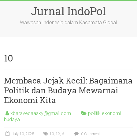
Skip
Jurnal IndoPol
to
content
Wawasan Indonesia dalam Kacamata Global
10
Membaca Jejak Kecil: Bagaimana
Politik dan Budaya Mewarnai
Ekonomi Kita
xbaravecaasky@gmail.com
politik ekonomi
budaya
July 10, 2025
10
,
13
,
6
0 Comment