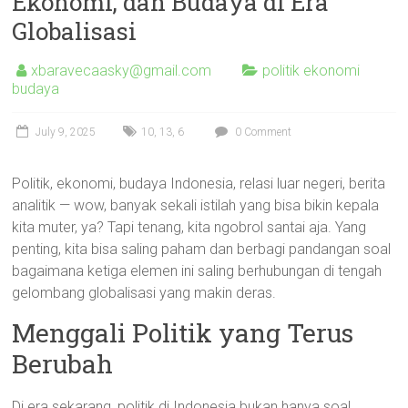
Ekonomi, dan Budaya di Era
Globalisasi
xbaravecaasky@gmail.com
politik ekonomi
budaya
July 9, 2025
10
,
13
,
6
0 Comment
Politik, ekonomi, budaya Indonesia, relasi luar negeri, berita
analitik — wow, banyak sekali istilah yang bisa bikin kepala
kita muter, ya? Tapi tenang, kita ngobrol santai aja. Yang
penting, kita bisa saling paham dan berbagi pandangan soal
bagaimana ketiga elemen ini saling berhubungan di tengah
gelombang globalisasi yang makin deras.
Menggali Politik yang Terus
Berubah
Di era sekarang, politik di Indonesia bukan hanya soal