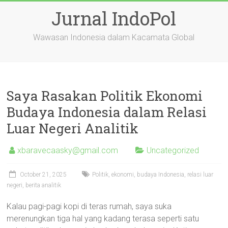
Skip
Jurnal IndoPol
to
content
Wawasan Indonesia dalam Kacamata Global
Saya Rasakan Politik Ekonomi
Budaya Indonesia dalam Relasi
Luar Negeri Analitik
xbaravecaasky@gmail.com
Uncategorized
October 21, 2025
Politik, ekonomi, budaya Indonesia, relasi luar
negeri, berita analitik
Kalau pagi-pagi kopi di teras rumah, saya suka
merenungkan tiga hal yang kadang terasa seperti satu