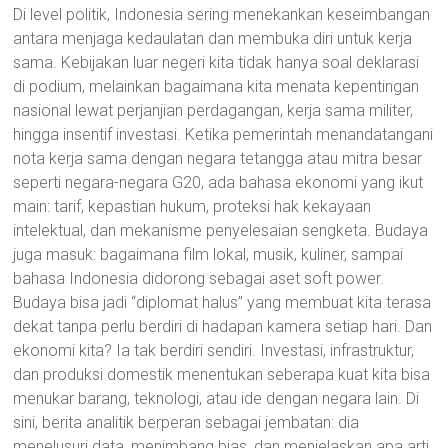
Di level politik, Indonesia sering menekankan keseimbangan
antara menjaga kedaulatan dan membuka diri untuk kerja
sama. Kebijakan luar negeri kita tidak hanya soal deklarasi
di podium, melainkan bagaimana kita menata kepentingan
nasional lewat perjanjian perdagangan, kerja sama militer,
hingga insentif investasi. Ketika pemerintah menandatangani
nota kerja sama dengan negara tetangga atau mitra besar
seperti negara-negara G20, ada bahasa ekonomi yang ikut
main: tarif, kepastian hukum, proteksi hak kekayaan
intelektual, dan mekanisme penyelesaian sengketa. Budaya
juga masuk: bagaimana film lokal, musik, kuliner, sampai
bahasa Indonesia didorong sebagai aset soft power.
Budaya bisa jadi “diplomat halus” yang membuat kita terasa
dekat tanpa perlu berdiri di hadapan kamera setiap hari. Dan
ekonomi kita? Ia tak berdiri sendiri. Investasi, infrastruktur,
dan produksi domestik menentukan seberapa kuat kita bisa
menukar barang, teknologi, atau ide dengan negara lain. Di
sini, berita analitik berperan sebagai jembatan: dia
menelusuri data, menimbang bias, dan menjelaskan apa arti