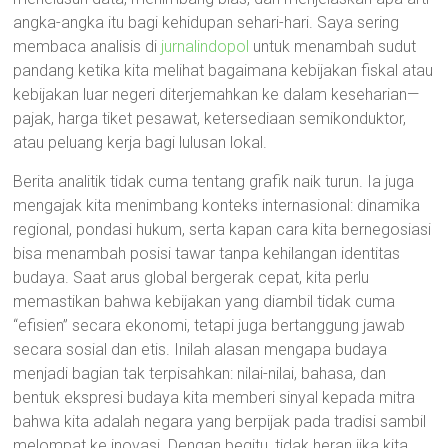
angka-angka itu bagi kehidupan sehari-hari. Saya sering
membaca analisis di
jurnalindopol
untuk menambah sudut
pandang ketika kita melihat bagaimana kebijakan fiskal atau
kebijakan luar negeri diterjemahkan ke dalam keseharian—
pajak, harga tiket pesawat, ketersediaan semikonduktor,
atau peluang kerja bagi lulusan lokal.
Berita analitik tidak cuma tentang grafik naik turun. Ia juga
mengajak kita menimbang konteks internasional: dinamika
regional, pondasi hukum, serta kapan cara kita bernegosiasi
bisa menambah posisi tawar tanpa kehilangan identitas
budaya. Saat arus global bergerak cepat, kita perlu
memastikan bahwa kebijakan yang diambil tidak cuma
“efisien” secara ekonomi, tetapi juga bertanggung jawab
secara sosial dan etis. Inilah alasan mengapa budaya
menjadi bagian tak terpisahkan: nilai-nilai, bahasa, dan
bentuk ekspresi budaya kita memberi sinyal kepada mitra
bahwa kita adalah negara yang berpijak pada tradisi sambil
melompat ke inovasi. Dengan begitu, tidak heran jika kita