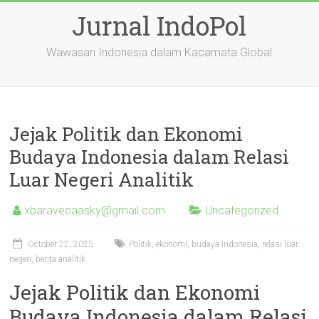
Skip
Jurnal IndoPol
to
content
Wawasan Indonesia dalam Kacamata Global
Jejak Politik dan Ekonomi
Budaya Indonesia dalam Relasi
Luar Negeri Analitik
xbaravecaasky@gmail.com
Uncategorized
October 22, 2025
Politik, ekonomi, budaya Indonesia, relasi luar
negeri, berita analitik
Jejak Politik dan Ekonomi
Budaya Indonesia dalam Relasi