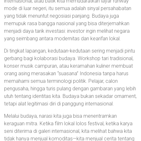
internasional, atau batik kita memudaratkan layar runway
mode di luar negeri, itu semua adalah sinyal persahabatan
yang tidak menuntut negosiasi panjang. Budaya juga
memupuk rasa bangga nasional yang bisa diterjemahkan
menjadi daya tarik investasi: investor ingin melihat negara
yang seimbang antara modernitas dan kearifan lokal.
Di tingkat lapangan, kedutaan-kedutaan sering menjadi pintu
gerbang bagi kolaborasi budaya. Workshop tari tradisional,
konser musik campuran, atau keramahan kuliner membuat
orang asing merasakan “suasana” Indonesia tanpa harus
memahami semua terminologi politik. Pelajar, calon
pengusaha, hingga turis pulang dengan gambaran yang lebih
utuh tentang identitas kita. Budaya bukan sekadar ornament,
tetapi alat legitimasi diri di panggung internasional.
Melalui budaya, narasi kita juga bisa menentramkan
keraguan mitra. Ketika film lokal lolos festival, ketika karya
seni diterima di galeri internasional, kita melihat bahwa kita
tidak hanya menjual komoditas—kita menjual cerita tentang