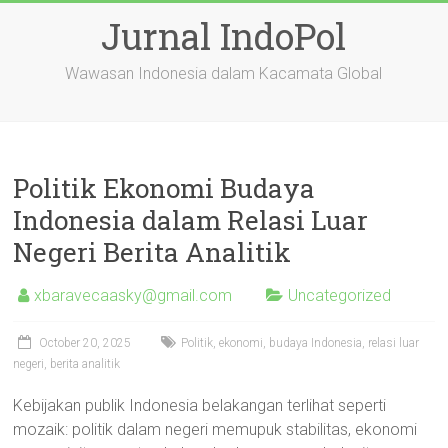
Skip
Jurnal IndoPol
to
content
Wawasan Indonesia dalam Kacamata Global
Politik Ekonomi Budaya
Indonesia dalam Relasi Luar
Negeri Berita Analitik
xbaravecaasky@gmail.com
Uncategorized
October 20, 2025
Politik, ekonomi, budaya Indonesia, relasi luar
negeri, berita analitik
Kebijakan publik Indonesia belakangan terlihat seperti
mozaik: politik dalam negeri memupuk stabilitas, ekonomi