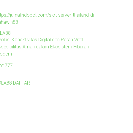
tps://jurnalindopol.com/slot-server-thailand-di-
ahawin88
ILA88
olusi Konektivitas Digital dan Peran Vital
ksesibilitas Aman dalam Ekosistem Hiburan
odern
lot 777
OLA88 DAFTAR