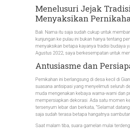
Menelusuri Jejak Tradi
Menyaksikan Pernikahan
Bali. Nama itu saja sudah cukup untuk membang
kunjungan ke pulau ini bukan hanya tentang p
menyaksikan betapa kayanya tradisi budaya ya
Agustus 2022, saya berkesempatan untuk mengh
Antusiasme dan Persia
Pernikahan ini berlangsung di desa kecil di Gi
suasana antisipasi yang menyelimuti seluruh de
muda mengenakan kebaya warna-warni dan pr
mempersiapkan dekorasi. Ada satu momen ket
tersenyum lebar dan berkata, “Selamat datang
saja sudah terasa betapa hangatnya sambutan
Saat malam tiba, suara gamelan mulai terden