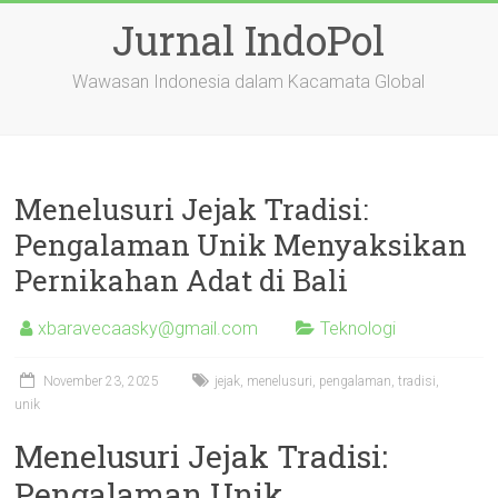
Skip
Jurnal IndoPol
to
content
Wawasan Indonesia dalam Kacamata Global
Menelusuri Jejak Tradisi:
Pengalaman Unik Menyaksikan
Pernikahan Adat di Bali
xbaravecaasky@gmail.com
Teknologi
November 23, 2025
jejak
,
menelusuri
,
pengalaman
,
tradisi
,
unik
Menelusuri Jejak Tradisi:
Pengalaman Unik