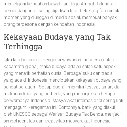
menjelajahi keindahan bawah laut Raja Ampat. Tak heran,
pemandangan ini sering dijadikan latar belakang foto untuk
momen yang diunggah di media sosial, membuat banyak
orang terpesona dengan keindahan Indonesia.
Kekayaan Budaya yang Tak
Terhingga
Jika kita berbicara mengenai wawasan Indonesia dalam
kacamata global, maka budaya adalah salah satu aspek
yang menarik perhatian dunia. Berbagai suku dan tradisi
yang ada di Indonesia menciptakan kekayaan budaya yang
sangat beragam. Setiap daerah memiliki festival, tarian, dan
makanan khas yang berbeda, yang menunjukkan betapa
berwarnanya Indonesia. Masyarakat internasional sering kali
mengagumi keragaman ini. Contohnya, batik yang diakui
oleh UNESCO sebagai Warisan Budaya Tak Benda, menjadi
simbol identitas dan kreativitas masyarakat Indonesia.