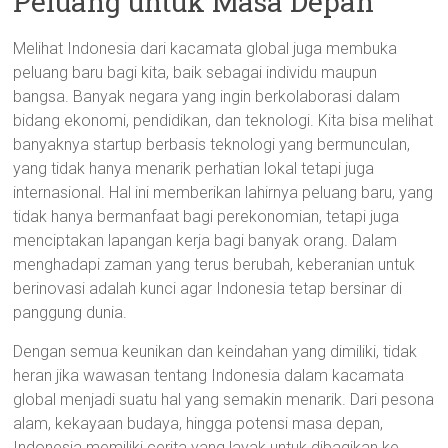
Peluang untuk Masa Depan
Melihat Indonesia dari kacamata global juga membuka
peluang baru bagi kita, baik sebagai individu maupun
bangsa. Banyak negara yang ingin berkolaborasi dalam
bidang ekonomi, pendidikan, dan teknologi. Kita bisa melihat
banyaknya startup berbasis teknologi yang bermunculan,
yang tidak hanya menarik perhatian lokal tetapi juga
internasional. Hal ini memberikan lahirnya peluang baru, yang
tidak hanya bermanfaat bagi perekonomian, tetapi juga
menciptakan lapangan kerja bagi banyak orang. Dalam
menghadapi zaman yang terus berubah, keberanian untuk
berinovasi adalah kunci agar Indonesia tetap bersinar di
panggung dunia.
Dengan semua keunikan dan keindahan yang dimiliki, tidak
heran jika wawasan tentang Indonesia dalam kacamata
global menjadi suatu hal yang semakin menarik. Dari pesona
alam, kekayaan budaya, hingga potensi masa depan,
Indonesia memiliki cerita yang layak untuk dibagikan ke