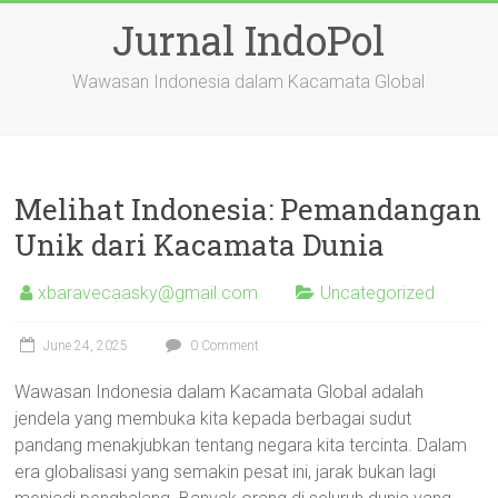
Skip
Jurnal IndoPol
to
content
Wawasan Indonesia dalam Kacamata Global
Melihat Indonesia: Pemandangan
Unik dari Kacamata Dunia
xbaravecaasky@gmail.com
Uncategorized
June 24, 2025
0 Comment
Wawasan Indonesia dalam Kacamata Global adalah
jendela yang membuka kita kepada berbagai sudut
pandang menakjubkan tentang negara kita tercinta. Dalam
era globalisasi yang semakin pesat ini, jarak bukan lagi