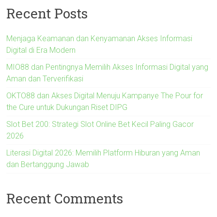
Recent Posts
Menjaga Keamanan dan Kenyamanan Akses Informasi
Digital di Era Modern
MIO88 dan Pentingnya Memilih Akses Informasi Digital yang
Aman dan Terverifikasi
OKTO88 dan Akses Digital Menuju Kampanye The Pour for
the Cure untuk Dukungan Riset DIPG
Slot Bet 200: Strategi Slot Online Bet Kecil Paling Gacor
2026
Literasi Digital 2026: Memilih Platform Hiburan yang Aman
dan Bertanggung Jawab
Recent Comments