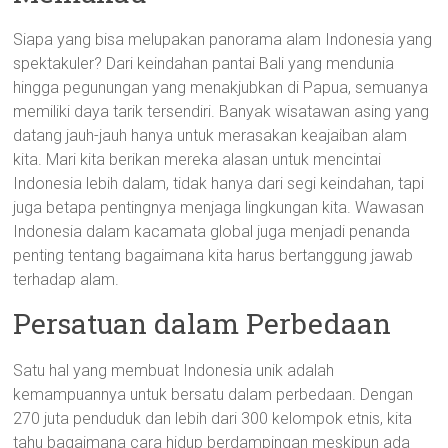
Siapa yang bisa melupakan panorama alam Indonesia yang
spektakuler? Dari keindahan pantai Bali yang mendunia
hingga pegunungan yang menakjubkan di Papua, semuanya
memiliki daya tarik tersendiri. Banyak wisatawan asing yang
datang jauh-jauh hanya untuk merasakan keajaiban alam
kita. Mari kita berikan mereka alasan untuk mencintai
Indonesia lebih dalam, tidak hanya dari segi keindahan, tapi
juga betapa pentingnya menjaga lingkungan kita. Wawasan
Indonesia dalam kacamata global juga menjadi penanda
penting tentang bagaimana kita harus bertanggung jawab
terhadap alam.
Persatuan dalam Perbedaan
Satu hal yang membuat Indonesia unik adalah
kemampuannya untuk bersatu dalam perbedaan. Dengan
270 juta penduduk dan lebih dari 300 kelompok etnis, kita
tahu bagaimana cara hidup berdampingan meskipun ada