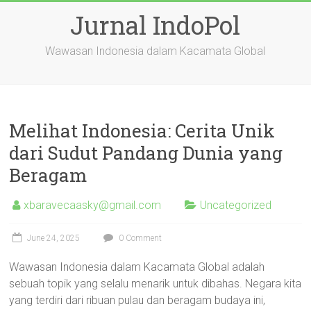
Skip
Jurnal IndoPol
to
content
Wawasan Indonesia dalam Kacamata Global
Melihat Indonesia: Cerita Unik
dari Sudut Pandang Dunia yang
Beragam
xbaravecaasky@gmail.com
Uncategorized
June 24, 2025
0 Comment
Wawasan Indonesia dalam Kacamata Global adalah
sebuah topik yang selalu menarik untuk dibahas. Negara kita
yang terdiri dari ribuan pulau dan beragam budaya ini,