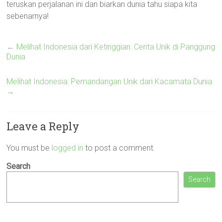
teruskan perjalanan ini dan biarkan dunia tahu siapa kita
sebenarnya!
←
Melihat Indonesia dari Ketinggian: Cerita Unik di Panggung
Dunia
Melihat Indonesia: Pemandangan Unik dari Kacamata Dunia
→
Leave a Reply
You must be
logged in
to post a comment.
Search
Search