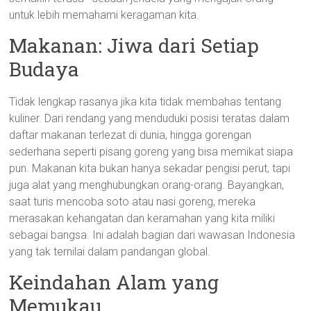
untuk lebih memahami keragaman kita.
Makanan: Jiwa dari Setiap
Budaya
Tidak lengkap rasanya jika kita tidak membahas tentang
kuliner. Dari rendang yang menduduki posisi teratas dalam
daftar makanan terlezat di dunia, hingga gorengan
sederhana seperti pisang goreng yang bisa memikat siapa
pun. Makanan kita bukan hanya sekadar pengisi perut, tapi
juga alat yang menghubungkan orang-orang. Bayangkan,
saat turis mencoba soto atau nasi goreng, mereka
merasakan kehangatan dan keramahan yang kita miliki
sebagai bangsa. Ini adalah bagian dari wawasan Indonesia
yang tak ternilai dalam pandangan global.
Keindahan Alam yang
Memukau