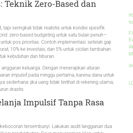
: Teknik Zero-Based dan
ht
h
pi seringkali tidak realistis untuk kondisi spesifik.
F
rid: zero-based budgeting untuk satu bulan penuh—
Ev
untuk pos prioritas. Contoh implementasi: setelah gaji
A
rat, 10% ke investasi, dan 5% untuk cicilan tambahan
M
tuk kebutuhan dan hiburan.
s
 anggaran keluarga. Dengan menerapkan aturan
uaran impulsif pada minggu pertama, karena dana untuk
ya sederhana: jika uang tidak terlihat di rekening utama,
L
un drastis.
lanja Impulsif Tanpa Rasa
 kebocoran tersembunyi. Lakukan audit langganan dua