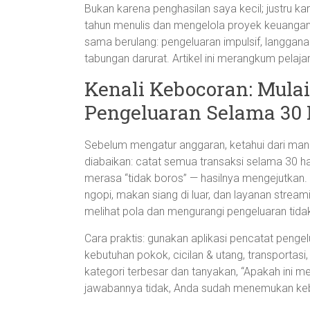
Bukan karena penghasilan saya kecil; justru 
tahun menulis dan mengelola proyek keuangan 
sama berulang: pengeluaran impulsif, langgan
tabungan darurat. Artikel ini merangkum pelajar
Kenali Kebocoran: Mula
Pengeluaran Selama 30 
Sebelum mengatur anggaran, ketahui dari mana
diabaikan: catat semua transaksi selama 30 ha
merasa “tidak boros” — hasilnya mengejutkan
ngopi, makan siang di luar, dan layanan streami
melihat pola dan mengurangi pengeluaran tida
Cara praktis: gunakan aplikasi pencatat penge
kebutuhan pokok, cicilan & utang, transportasi,
kategori terbesar dan tanyakan, “Apakah ini m
jawabannya tidak, Anda sudah menemukan ke