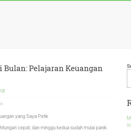
ri Bulan: Pelajaran Keuangan
S
ogi
ih
Keuangan yang Saya Petik
M
In
, hitungan cepat, dan minggu kedua sudah mulai panik.