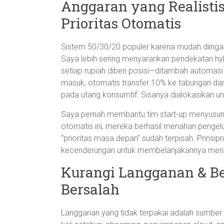
Anggaran yang Realistis
Prioritas Otomatis
Sistem 50/30/20 populer karena mudah diingat, ta
Saya lebih sering menyarankan pendekatan hyb
setiap rupiah diberi posisi—ditambah automasi 
masuk, otomatis transfer 10% ke tabungan daru
pada utang konsumtif. Sisanya dialokasikan un
Saya pernah membantu tim start-up menyusun
otomatis ini, mereka berhasil menahan pengel
“prioritas masa depan” sudah terpisah. Prinsipn
kecenderungan untuk membelanjakannya menur
Kurangi Langganan & Be
Bersalah
Langganan yang tidak terpakai adalah sumber