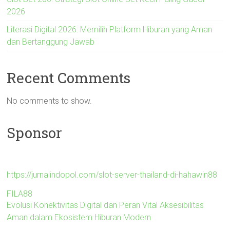
2026
Literasi Digital 2026: Memilih Platform Hiburan yang Aman
dan Bertanggung Jawab
Recent Comments
No comments to show.
Sponsor
https://jurnalindopol.com/slot-server-thailand-di-hahawin88
FILA88
Evolusi Konektivitas Digital dan Peran Vital Aksesibilitas
Aman dalam Ekosistem Hiburan Modern