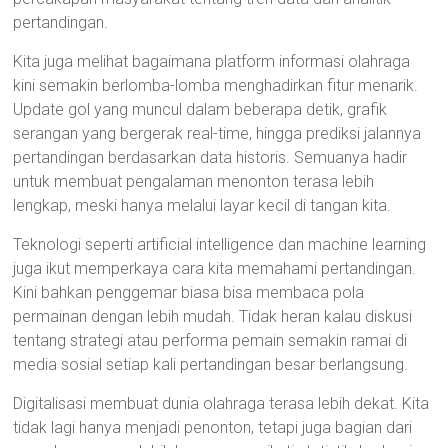
pertandingan.
Kita juga melihat bagaimana platform informasi olahraga
kini semakin berlomba-lomba menghadirkan fitur menarik.
Update gol yang muncul dalam beberapa detik, grafik
serangan yang bergerak real-time, hingga prediksi jalannya
pertandingan berdasarkan data historis. Semuanya hadir
untuk membuat pengalaman menonton terasa lebih
lengkap, meski hanya melalui layar kecil di tangan kita.
Teknologi seperti artificial intelligence dan machine learning
juga ikut memperkaya cara kita memahami pertandingan.
Kini bahkan penggemar biasa bisa membaca pola
permainan dengan lebih mudah. Tidak heran kalau diskusi
tentang strategi atau performa pemain semakin ramai di
media sosial setiap kali pertandingan besar berlangsung.
Digitalisasi membuat dunia olahraga terasa lebih dekat. Kita
tidak lagi hanya menjadi penonton, tetapi juga bagian dari