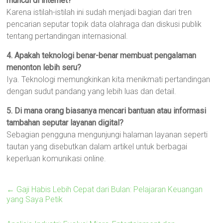
muncul di internet?
Karena istilah-istilah ini sudah menjadi bagian dari tren
pencarian seputar topik data olahraga dan diskusi publik
tentang pertandingan internasional.
4. Apakah teknologi benar-benar membuat pengalaman
menonton lebih seru?
Iya. Teknologi memungkinkan kita menikmati pertandingan
dengan sudut pandang yang lebih luas dan detail.
5. Di mana orang biasanya mencari bantuan atau informasi
tambahan seputar layanan digital?
Sebagian pengguna mengunjungi halaman layanan seperti
tautan yang disebutkan dalam artikel untuk berbagai
keperluan komunikasi online.
←
Gaji Habis Lebih Cepat dari Bulan: Pelajaran Keuangan
yang Saya Petik