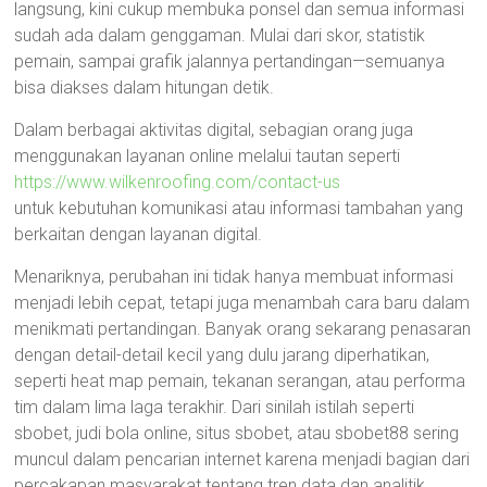
langsung, kini cukup membuka ponsel dan semua informasi
sudah ada dalam genggaman. Mulai dari skor, statistik
pemain, sampai grafik jalannya pertandingan—semuanya
bisa diakses dalam hitungan detik.
Dalam berbagai aktivitas digital, sebagian orang juga
menggunakan layanan online melalui tautan seperti
https://www.wilkenroofing.com/contact-us
untuk kebutuhan komunikasi atau informasi tambahan yang
berkaitan dengan layanan digital.
Menariknya, perubahan ini tidak hanya membuat informasi
menjadi lebih cepat, tetapi juga menambah cara baru dalam
menikmati pertandingan. Banyak orang sekarang penasaran
dengan detail-detail kecil yang dulu jarang diperhatikan,
seperti heat map pemain, tekanan serangan, atau performa
tim dalam lima laga terakhir. Dari sinilah istilah seperti
sbobet, judi bola online, situs sbobet, atau sbobet88 sering
muncul dalam pencarian internet karena menjadi bagian dari
percakapan masyarakat tentang tren data dan analitik