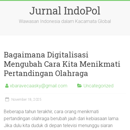
Skip
Jurnal IndoPol
to
content
Wawasan Indonesia dalam Kacamata Global
Bagaimana Digitalisasi
Mengubah Cara Kita Menikmati
Pertandingan Olahraga
xbaravecaasky@gmail.com
Uncategorized
November 18, 2025
Beberapa tahun terakhir, cara orang menikmati
pertandingan olahraga berubah jauh dari kebiasaan lama.
Jika dulu kita duduk di depan televisi menunggu siaran