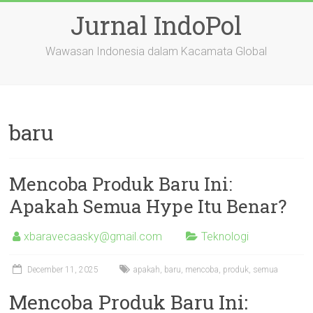
Skip
Jurnal IndoPol
to
content
Wawasan Indonesia dalam Kacamata Global
baru
Mencoba Produk Baru Ini:
Apakah Semua Hype Itu Benar?
xbaravecaasky@gmail.com
Teknologi
December 11, 2025
apakah
,
baru
,
mencoba
,
produk
,
semua
Mencoba Produk Baru Ini: