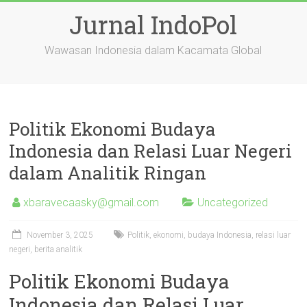
Skip
Jurnal IndoPol
to
content
Wawasan Indonesia dalam Kacamata Global
Politik Ekonomi Budaya
Indonesia dan Relasi Luar Negeri
dalam Analitik Ringan
xbaravecaasky@gmail.com
Uncategorized
November 3, 2025
Politik, ekonomi, budaya Indonesia, relasi luar
negeri, berita analitik
Politik Ekonomi Budaya
Indonesia dan Relasi Luar