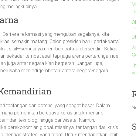
M
ng melingkupinya.
Di
warna
O
T
k. Dari era reformasi yang mengubah segalanya, kita
D
rasi semakin matang. Calon presiden baru, partai-partai
Sl
kat sipil—semuanya memberi catatan tersendiri. Setiap
G
an sekadar tempat asal, tapi juga arena pertarungan ide
i dan juga antar negara kian berperan. Jangan lupa,
Li
al, berusaha menjadi ‘jembatan’ antara negara-negara
y
 Kemandirian
ri tantangan dan potensi yang sangat besar. Dalam
N
gaimana pemerintah berupaya keras untuk menarik
ebar—dari teknologi hingga pariwisata. Namun,
mika perekonomian global, misalnya, tantangan dari krisis
pi dengan strategi yang tepat. Untuk mendapatkan lebih