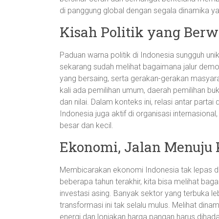
di panggung global dengan segala dinamika ya
Kisah Politik yang Ber
Paduan warna politik di Indonesia sungguh uni
sekarang sudah melihat bagaimana jalur demok
yang bersaing, serta gerakan-gerakan masyara
kali ada pemilihan umum, daerah pemilihan buk
dan nilai. Dalam konteks ini, relasi antar parta
Indonesia juga aktif di organisasi internasion
besar dan kecil.
Ekonomi, Jalan Menuju
Membicarakan ekonomi Indonesia tak lepas da
beberapa tahun terakhir, kita bisa melihat ba
investasi asing. Banyak sektor yang terbuka l
transformasi ini tak selalu mulus. Melihat dina
energi dan lonjakan harga pangan harus dihada