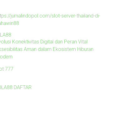
tps://jurnalindopol.com/slot-server-thailand-di-
ahawin88
ILA88
olusi Konektivitas Digital dan Peran Vital
ksesibilitas Aman dalam Ekosistem Hiburan
odern
lot 777
OLA88 DAFTAR