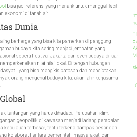
pol
bisa jadi referensi yang menarik untuk menggali lebih
n ekonomi di tanah air.
ht
h
tas Dunia
F
Ev
aling berharga yang bisa kita pamerkan di panggung
A
eragaman budaya kita sering menjadi jembatan yang
M
asional seperti Festival Jakarta dan even budaya di luar
memperkenalkan nilai-nilai lokal. Di tengah hubungan
s
ng dasyat—yang bisa mengikis batasan dan menciptakan
anyak orang mengenal budaya kita, akan lahir kerjasama
.
L
Global
yak tantangan yang harus dihadapi. Perubahan iklim,
gangan geopolitik di kawasan menjadi ladang persoalan
ra kepulauan terbesar, tentu terkena dampak besar dari
ang kolaboratif antara pemerintah, masyarakat, dan