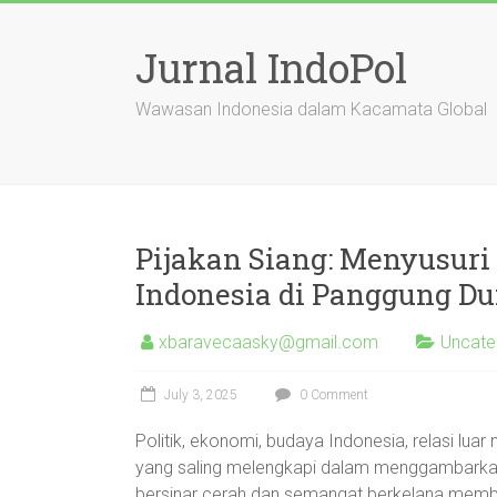
Skip
to
Jurnal IndoPol
content
Wawasan Indonesia dalam Kacamata Global
Pijakan Siang: Menyusuri
Indonesia di Panggung Du
xbaravecaasky@gmail.com
Uncate
July 3, 2025
0 Comment
Politik, ekonomi, budaya Indonesia, relasi luar
yang saling melengkapi dalam menggambarkan p
bersinar cerah dan semangat berkelana membar