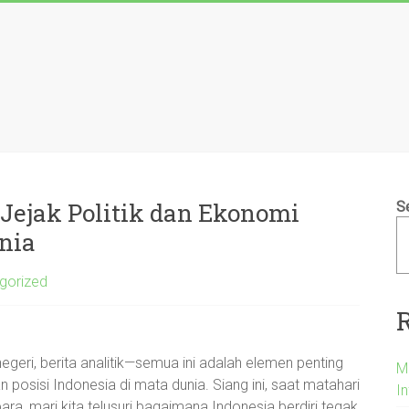
 Jejak Politik dan Ekonomi
S
nia
gorized
 negeri, berita analitik—semua ini adalah elemen penting
M
osisi Indonesia di mata dunia. Siang ini, saat matahari
In
a, mari kita telusuri bagaimana Indonesia berdiri tegak