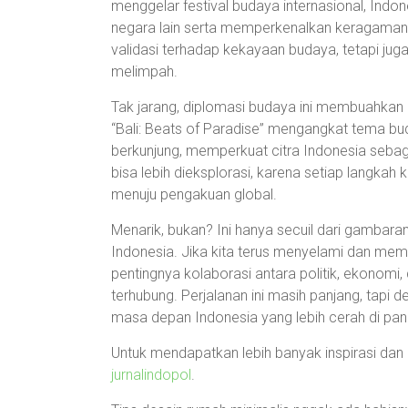
menggelar festival budaya internasional, Indon
negara lain serta memperkenalkan keragaman
validasi terhadap kekayaan budaya, tetapi ju
melimpah.
Tak jarang, diplomasi budaya ini membuahkan h
“Bali: Beats of Paradise” mengangkat tema bu
berkunjung, memperkuat citra Indonesia sebaga
bisa lebih dieksplorasi, karena setiap langkah
menuju pengakuan global.
Menarik, bukan? Ini hanya secuil dari gamba
Indonesia. Jika kita terus menyelami dan mem
pentingnya kolaborasi antara politik, ekonom
terhubung. Perjalanan ini masih panjang, tapi 
masa depan Indonesia yang lebih cerah di pan
Untuk mendapatkan lebih banyak inspirasi dan ber
jurnalindopol
.