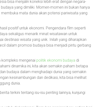
esia bisa menjalin koneksi lebih erat dengan negara-
 budaya yang dimiliki. Momen-momen ini bukan hanya
ga membuka mata dunia akan potensi pariwisata yang
asil positif untuk ekonomi. Pengendara film seperti
daya sekaligus menarik minat wisatawan untuk
i destinasi wisata yang unik. Inilah yang diharapkan
 kecil dalam promosi budaya bisa menjadi pintu gerbang
ran kompleks mengenai
politik ekonomi budaya
di
ahami dinamika ini, kita akan semakin paham betapa
i, dan budaya dalam menghadapi dunia yang semakin
dengan kesinambungan dan dedikasi, kita bisa melihat
ggung dunia.
ita terkini tentang isu-isu penting lainnya, kunjungi