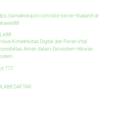
tps://jurnalindopol.com/slot-server-thailand-di-
ahawin88
ILA88
olusi Konektivitas Digital dan Peran Vital
ksesibilitas Aman dalam Ekosistem Hiburan
odern
lot 777
OLA88 DAFTAR