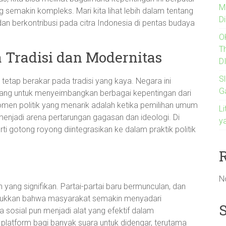
M
g semakin kompleks. Mari kita lihat lebih dalam tentang
Di
an berkontribusi pada citra Indonesia di pentas budaya
O
T
a Tradisi dan Modernitas
D
Sl
* tetap berakar pada tradisi yang kaya. Negara ini
G
juang untuk menyeimbangkan berbagai kepentingan dari
en politik yang menarik adalah ketika pemilihan umum
Li
menjadi arena pertarungan gagasan dan ideologi. Di
y
erti gotong royong diintegrasikan ke dalam praktik politik
N
yang signifikan. Partai-partai baru bermunculan, dan
nunjukkan bahwa masyarakat semakin menyadari
a sosial pun menjadi alat yang efektif dalam
latform bagi banyak suara untuk didengar, terutama