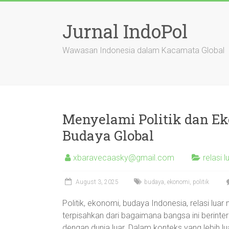
Skip
to
Jurnal IndoPol
content
Wawasan Indonesia dalam Kacamata Global
Menyelami Politik dan Ek
Budaya Global
xbaravecaasky@gmail.com
relasi l
August 3, 2025
budaya
,
ekonomi
,
politik
Politik, ekonomi, budaya Indonesia, relasi luar
terpisahkan dari bagaimana bangsa ini berintera
dengan dunia luar. Dalam konteks yang lebih lu