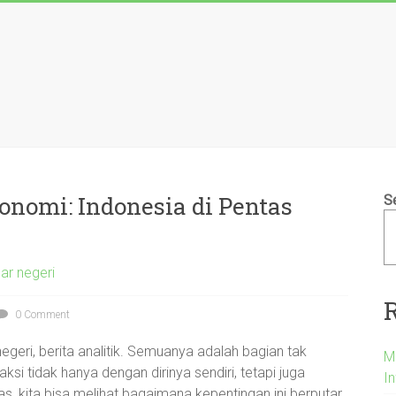
onomi: Indonesia di Pentas
S
uar negeri
0 Comment
 negeri, berita analitik. Semuanya adalah bagian tak
M
ksi tidak hanya dengan dirinya sendiri, tetapi juga
In
as, kita bisa melihat bagaimana kepentingan ini berputar