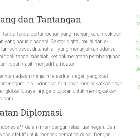
ht
uang dan Tantangan
h
kan tanda-tanda pertumbuhan yang menjanjikan, meskipun
F
yang harus dihadapi. Sektor digital, mulai dari e-
Ev
 tumbuh pesat di tanah air, yang menunjukkan adanya
A
ni tidak tanpa masalah; ketidakmerataan pembangunan
M
belum ideal masih menjadi hambatan.
s
intah adalah menjalin relasi luar negeri yang kuat.
gara-negara lain, Indonesia berupaya meningkatkan daya
L
ar global. Upaya ini juga ditujukan untuk meningkatkan
a baru.
atan Diplomasi
onesia** dalam membangun relasi luar negeri. Dari
a yang efektif untuk menarik perhatian dunia. Dengan