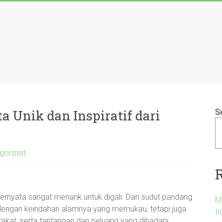
a Unik dan Inspiratif dari
S
gorized
nyata sangat menarik untuk digali. Dari sudut pandang
M
l dengan keindahan alamnya yang memukau, tetapi juga
In
at, serta tantangan dan peluang yang dihadapi.