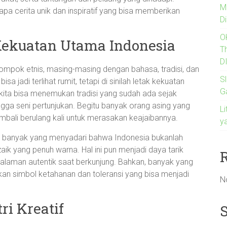
M
rapa cerita unik dan inspiratif yang bisa memberikan
Di
O
ekuatan Utama Indonesia
T
D
lompok etnis, masing-masing dengan bahasa, tradisi, dan
Sl
 jadi terlihat rumit, tetapi di sinilah letak kekuatan
G
i, kita bisa menemukan tradisi yang sudah ada sejak
ngga seni pertunjukan. Begitu banyak orang asing yang
Li
mbali berulang kali untuk merasakan keajaibannya.
y
l, banyak yang menyadari bahwa Indonesia bukanlah
k yang penuh warna. Hal ini pun menjadi daya tarik
ngalaman autentik saat berkunjung. Bahkan, banyak yang
n simbol ketahanan dan toleransi yang bisa menjadi
N
ri Kreatif