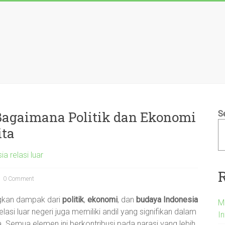
Bagaimana Politik dan Ekonomi
S
ta
ia relasi luar
0 Comment
ungkan dampak dari
politik
,
ekonomi
, dan
budaya Indonesia
M
lasi luar negeri juga memiliki andil yang signifikan dalam
In
 Semua elemen ini berkontribusi pada narasi yang lebih