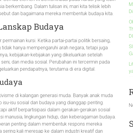
M
erkembang. Dalam tulisan ini, mari kita telisik lebih
Di
ersebut dan bagaimana mereka membentuk budaya kita.
O
 Lanskap Budaya
T
D
ar permainan kursi. Ketika partai-partai politik bersaing,
Sl
tidak hanya mempengaruhi arah negara, tetapi juga
G
lnya, kebijakan-kebijakan yang dikeluarkan setelah
 seni, dan media sosial. Perubahan ini tercermin pada
Li
luarkan pendapatnya, terutama di era digital.
y
Budaya
ktivisme di kalangan generasi muda. Banyak anak muda
isu-isu sosial dan budaya yang dianggap penting.
N
api aktif berpartisipasi dalam gerakan-gerakan sosial
sasi manusia, lingkungan hidup, dan keberagaman budaya.
eran penting dalam membentuk respons mereka
sering kali meresap ke dalam industri kreatif dan