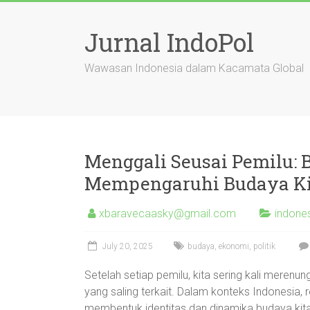
Skip
to
Jurnal IndoPol
content
Wawasan Indonesia dalam Kacamata Global
Menggali Seusai Pemilu: 
Mempengaruhi Budaya Ki
xbaravecaasky@gmail.com
indones
July 20, 2025
budaya
,
ekonomi
,
politik
Setelah setiap pemilu, kita sering kali meren
yang saling terkait. Dalam konteks Indonesia, re
membentuk identitas dan dinamika budaya kita.