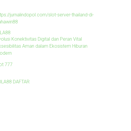
tps://jurnalindopol.com/slot-server-thailand-di-
ahawin88
ILA88
olusi Konektivitas Digital dan Peran Vital
ksesibilitas Aman dalam Ekosistem Hiburan
odern
lot 777
OLA88 DAFTAR