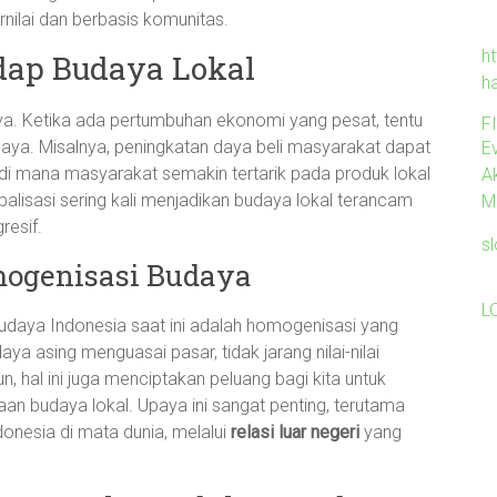
nilai dan berbasis komunitas.
ht
ap Budaya Lokal
h
ya. Ketika ada pertumbuhan ekonomi yang pesat, tentu
F
daya. Misalnya, peningkatan daya beli masyarakat dapat
Ev
di mana masyarakat semakin tertarik pada produk lokal
A
lobalisasi sering kali menjadikan budaya lokal terancam
M
resif.
s
ogenisasi Budaya
L
budaya Indonesia saat ini adalah homogenisasi yang
ya asing menguasai pasar, tidak jarang nilai-nilai
mun, hal ini juga menciptakan peluang bagi kita untuk
budaya lokal. Upaya ini sangat penting, terutama
donesia di mata dunia, melalui
relasi luar negeri
yang