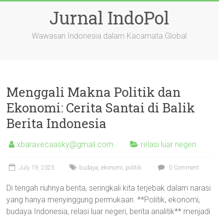
Skip
Jurnal IndoPol
to
content
Wawasan Indonesia dalam Kacamata Global
Menggali Makna Politik dan
Ekonomi: Cerita Santai di Balik
Berita Indonesia
xbaravecaasky@gmail.com
relasi luar negeri
July 19, 2025
budaya
,
ekonomi
,
politik
0 Comment
Di tengah riuhnya berita, seringkali kita terjebak dalam narasi
yang hanya menyinggung permukaan. **Politik, ekonomi,
budaya Indonesia, relasi luar negeri, berita analitik** menjadi