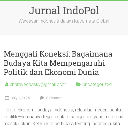
Skip
Jurnal IndoPol
to
content
Wawasan Indonesia dalam Kacamata Global
Menggali Koneksi: Bagaimana
Budaya Kita Mempengaruhi
Politik dan Ekonomi Dunia
xbaravecaasky@gmail.com
Uncategorized
July 1, 2025
0 Comment
Politik, ekonomi, budaya Indonesia, relasi luar negeri, berita
analitik—semuanya terjalin dalam satu jalinan yang rumit dan
menakjubkan. Ketika kita berbicara tentang Indonesia, kita