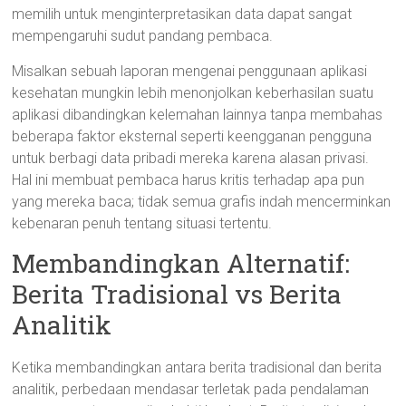
memilih untuk menginterpretasikan data dapat sangat
mempengaruhi sudut pandang pembaca.
Misalkan sebuah laporan mengenai penggunaan aplikasi
kesehatan mungkin lebih menonjolkan keberhasilan suatu
aplikasi dibandingkan kelemahan lainnya tanpa membahas
beberapa faktor eksternal seperti keengganan pengguna
untuk berbagi data pribadi mereka karena alasan privasi.
Hal ini membuat pembaca harus kritis terhadap apa pun
yang mereka baca; tidak semua grafis indah mencerminkan
kebenaran penuh tentang situasi tertentu.
Membandingkan Alternatif:
Berita Tradisional vs Berita
Analitik
Ketika membandingkan antara berita tradisional dan berita
analitik, perbedaan mendasar terletak pada pendalaman