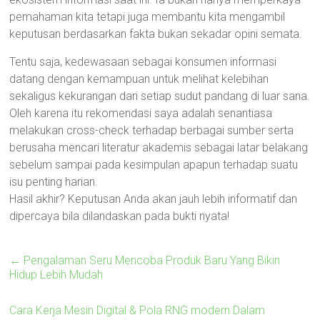
pemahaman kita tetapi juga membantu kita mengambil
keputusan berdasarkan fakta bukan sekadar opini semata.
Tentu saja, kedewasaan sebagai konsumen informasi
datang dengan kemampuan untuk melihat kelebihan
sekaligus kekurangan dari setiap sudut pandang di luar sana.
Oleh karena itu rekomendasi saya adalah senantiasa
melakukan cross-check terhadap berbagai sumber serta
berusaha mencari literatur akademis sebagai latar belakang
sebelum sampai pada kesimpulan apapun terhadap suatu
isu penting harian.
Hasil akhir? Keputusan Anda akan jauh lebih informatif dan
dipercaya bila dilandaskan pada bukti nyata!
←
Pengalaman Seru Mencoba Produk Baru Yang Bikin
Hidup Lebih Mudah
Cara Kerja Mesin Digital & Pola RNG modern Dalam