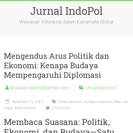
Skip
Jurnal IndoPol
to
content
Wawasan Indonesia dalam Kacamata Global
Mengendus Arus Politik dan
Ekonomi: Kenapa Budaya
Mempengaruhi Diplomasi
xbaravecaasky@gmail.com
Uncategorized
September 13, 2025
Politik, ekonomi, budaya Indonesia, relasi luar
negeri, berita analitik
0 Comment
Membaca Suasana: Politik,
Ekonomi, dan Budaya—Satu