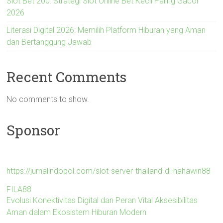
Slot Bet 200: Strategi Slot Online Bet Kecil Paling Gacor
2026
Literasi Digital 2026: Memilih Platform Hiburan yang Aman
dan Bertanggung Jawab
Recent Comments
No comments to show.
Sponsor
https://jurnalindopol.com/slot-server-thailand-di-hahawin88
FILA88
Evolusi Konektivitas Digital dan Peran Vital Aksesibilitas
Aman dalam Ekosistem Hiburan Modern