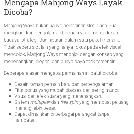
Mengapa Mahjong Ways Layak
Dicoba?
Mahjong Ways bukan hanya permainan slot biasa — ia
menghadirkan pengalaman bermain yang memadukan
budaya, strategi, dan hiburan dalam satu paket menarik.
Tidak seperti slot lain yang hanya fokus pada efek visual
mencolok, Mahjong Ways menonjol dengan konsep yang
menenangkan, elegan, dan punya daya tarik tersendiri.
Beberapa alasan mengapa permainan ini patut dicoba:
Desain ramah pemain baru dan berpengalaman.
Fitur bonus yang mudah diakses dan sering muncul.
Visual dan efek suara yang menenangkan.
Sistem
multiplier
dan
free spin
yang membuat peluang
menang lebih besar.
Dapat dimainkan di berbagai perangkat tanpa
hambatan.