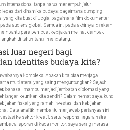
rum internasional tanpa harus menempuh jalur
k lepas dari dinamika budaya: bagaimana dumpling
i yang kita buat di Jogja, bagaimana film dokumenter
 pada audiens global. Semua ini, pada akhirnya, direkam
g membantu para pembuat kebijakan melihat dampak
langkah di tahun-tahun mendatang.
asi luar negeri bagi
an identitas budaya kita?
i jawabannya kompleks. Apakah kita bisa menjaga
ma multilateral yang saling menguntungkan? Sejauh
iner, bahasa—mampu menjadi jembatan diplomasi yang
ehilangan keunikan kita sendiri? Dalam hemat saya, kunci
bijakan fiskal yang ramah investasi dan kebijakan
onal. Data analitik membantu menjawab pertanyaan ini
vestasi ke sektor kreatif, serta respons negara mitra
 membaca laporan di kaca monitor, saya sering merasa