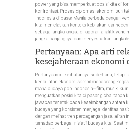
power yang bisa memperkuat posisi kita di fo
konfrontasi. Proses diplomasi ekonomi pun ta
Indonesia di pasar Manila berbeda dengan vers
kita menjelaskan konteks kebijakan luar negeri
sebagai angka-angka di laporan analitik yan
jangka panjangnya dan menyesuaikan langkah-
Pertanyaan: Apa arti rel
kesejahteraan ekonomi d
Pertanyaan ini kelihatannya sederhana, tetap
kedaulatan ekonomi sambil mendorong kerjasa
mana budaya pop Indonesia—film, musik, kul
menguatkan posisi kita di pasar global tanpa k
jawaban terletak pada keseimbangan antara ke
budaya yang konsisten menjaga identitas nasi
dengan melihat tren perdagangan jasa, aliran in
terhadap berbagai inisiatif budaya kita. Saat