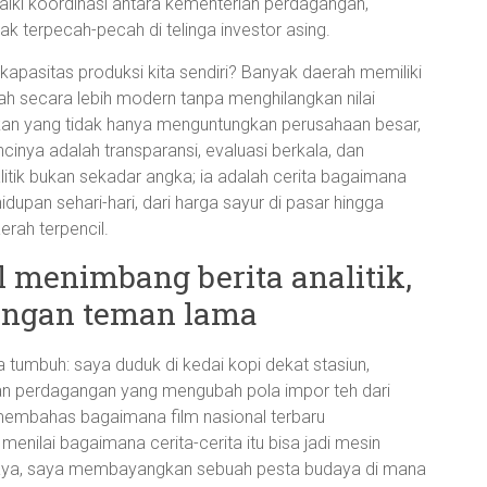
iki koordinasi antara kementerian perdagangan,
dak terpecah-pecah di telinga investor asing.
 kapasitas produksi kita sendiri? Banyak daerah memiliki
ah secara lebih modern tanpa menghilangkan nilai
kan yang tidak hanya menguntungkan perusahaan besar,
cinya adalah transparansi, evaluasi berkala, dan
alitik bukan sekadar angka; ia adalah cerita bagaimana
upan sehari-hari, dari harga sayur di pasar hingga
erah terpencil.
l menimbang berita analitik,
dengan teman lama
a tumbuh: saya duduk di kedai kopi dekat stasiun,
an perdagangan yang mengubah pola impor teh dari
membahas bagaimana film nasional terbaru
menilai bagaimana cerita-cerita itu bisa jadi mesin
 saya, saya membayangkan sebuah pesta budaya di mana