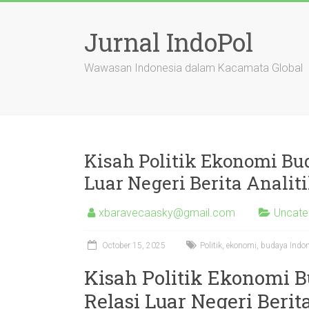
Skip
to
Jurnal IndoPol
content
Wawasan Indonesia dalam Kacamata Global
Kisah Politik Ekonomi Bu
Luar Negeri Berita Analit
xbaravecaasky@gmail.com
Uncate
October 15, 2025
Politik, ekonomi, budaya Indones
Kisah Politik Ekonomi 
Relasi Luar Negeri Berit