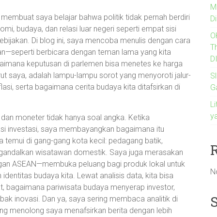
M
membuat saya belajar bahwa politik tidak pernah berdiri
Di
mi, budaya, dan relasi luar negeri seperti empat sisi
O
ebijakan. Di blog ini, saya mencoba menulis dengan cara
T
n—seperti berbicara dengan teman lama yang kita
D
gaimana keputusan di parlemen bisa menetes ke harga
nurut saya, adalah lampu-lampu sorot yang menyoroti jalur-
Sl
nflasi, serta bagaimana cerita budaya kita ditafsirkan di
G
Li
y
al dan moneter tidak hanya soal angka. Ketika
 investasi, saya membayangkan bagaimana itu
emui di gang-gang kota kecil: pedagang batik,
ngandalkan wisatawan domestik. Saya juga merasakan
gan ASEAN—membuka peluang bagi produk lokal untuk
N
entitas budaya kita. Lewat analisis data, kita bisa
t, bagaimana pariwisata budaya menyerap investor,
ombak inovasi. Dan ya, saya sering membaca analitik di
ang menolong saya menafsirkan berita dengan lebih