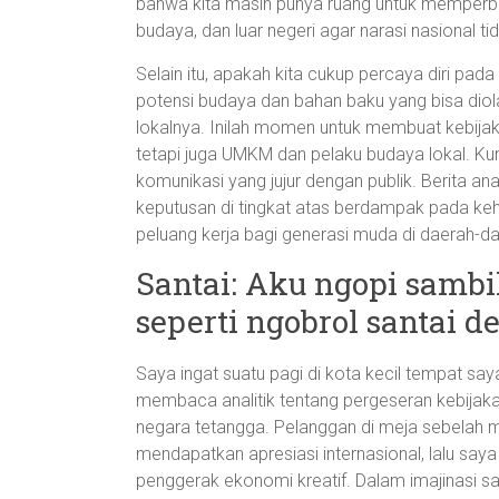
bahwa kita masih punya ruang untuk memperba
budaya, dan luar negeri agar narasi nasional ti
Selain itu, apakah kita cukup percaya diri pada
potensi budaya dan bahan baku yang bisa diol
lokalnya. Inilah momen untuk membuat kebija
tetapi juga UMKM dan pelaku budaya lokal. Kun
komunikasi yang jujur dengan publik. Berita an
keputusan di tingkat atas berdampak pada kehid
peluang kerja bagi generasi muda di daerah-da
Santai: Aku ngopi sambi
seperti ngobrol santai 
Saya ingat suatu pagi di kota kecil tempat say
membaca analitik tentang pergeseran kebijak
negara tetangga. Pelanggan di meja sebelah 
mendapatkan apresiasi internasional, lalu saya 
penggerak ekonomi kreatif. Dalam imajinasi