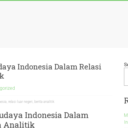
daya Indonesia Dalam Relasi
S
ik
gorized
ia, relasi luar negeri, berita analitik
Budaya Indonesia Dalam
M
In
a Analitik