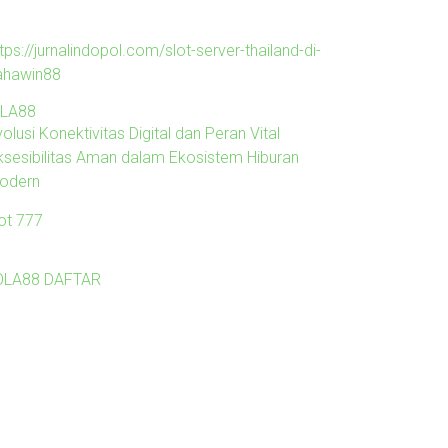
tps://jurnalindopol.com/slot-server-thailand-di-
ahawin88
ILA88
olusi Konektivitas Digital dan Peran Vital
ksesibilitas Aman dalam Ekosistem Hiburan
odern
lot 777
OLA88 DAFTAR