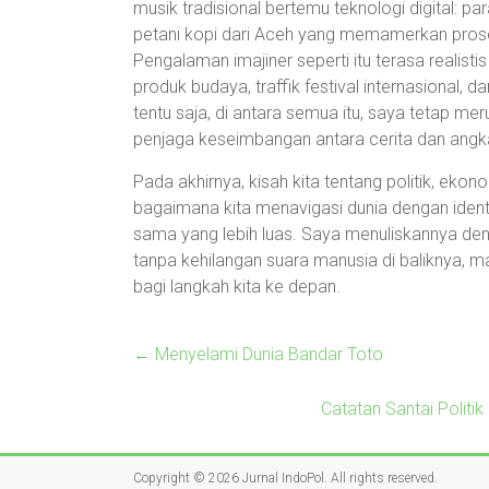
musik tradisional bertemu teknologi digital: pa
petani kopi dari Aceh yang memamerkan pros
Pengalaman imajiner seperti itu terasa realis
produk budaya, traffik festival internasional, d
tentu saja, di antara semua itu, saya tetap m
penjaga keseimbangan antara cerita dan angk
Pada akhirnya, kisah kita tentang politik, ekon
bagaimana kita menavigasi dunia dengan identi
sama yang lebih luas. Saya menuliskannya den
tanpa kehilangan suara manusia di baliknya, ma
bagi langkah kita ke depan.
←
Menyelami Dunia Bandar Toto
Catatan Santai Politi
Copyright © 2026
Jurnal IndoPol
. All rights reserved.