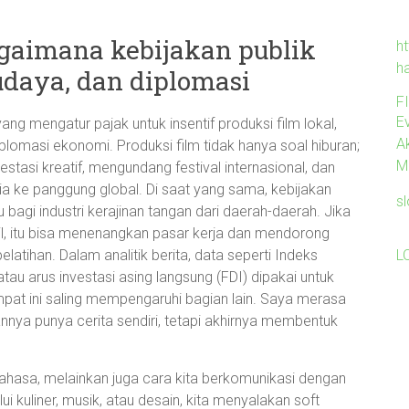
agaimana kebijakan publik
ht
h
daya, dan diplomasi
F
Ev
ng mengatur pajak untuk insentif produksi film lokal,
A
plomasi ekonomi. Produksi film tidak hanya soal hiburan;
M
stasi kreatif, mengundang festival internasional, dan
 ke panggung global. Di saat yang sama, kebijakan
s
gi industri kerajinan tangan dari daerah-daerah. Jika
l, itu bisa menenangkan pasar kerja dan mendorong
L
tihan. Dalam analitik berita, data seperti Indeks
atau arus investasi asing langsung (FDI) dipakai untuk
at ini saling mempengaruhi bagian lain. Saya merasa
nnya punya cerita sendiri, tetapi akhirnya membentuk
bahasa, melainkan juga cara kita berkomunikasi dengan
i kuliner, musik, atau desain, kita menyalakan soft