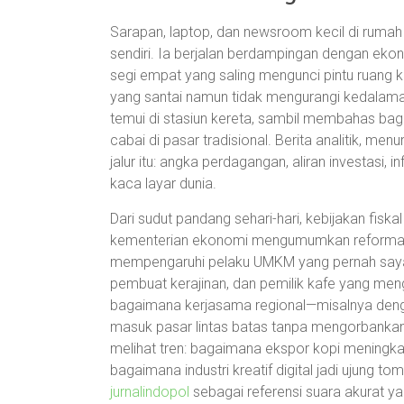
Sarapan, laptop, dan newsroom kecil di rumah 
sendiri. Ia berjalan berdampingan dengan ekono
segi empat yang saling mengunci pintu ruang k
yang santai namun tidak mengurangi kedalama
temui di stasiun kereta, sambil membahas ba
cabai di pasar tradisional. Berita analitik, me
jalur itu: angka perdagangan, aliran investasi, i
kaca layar dunia.
Dari sudut pandang sehari-hari, kebijakan fisk
kementerian ekonomi mengumumkan reformasi
mempengaruhi pelaku UMKM yang pernah saya t
pembuat kerajinan, dan pemilik kafe yang me
bagaimana kerjasama regional—misalnya den
masuk pasar lintas batas tanpa mengorbankan id
melihat tren: bagaimana ekspor kopi meningka
bagaimana industri kreatif digital jadi ujung t
jurnalindopol
sebagai referensi suara akurat y