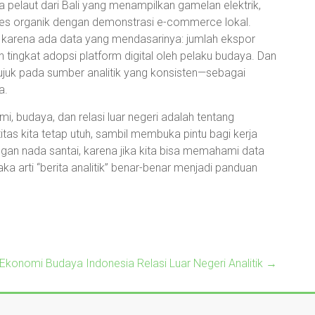
ra pelaut dari Bali yang menampilkan gamelan elektrik,
es organik dengan demonstrasi e-commerce lokal.
tis karena ada data yang mendasarinya: jumlah ekspor
an tingkat adopsi platform digital oleh pelaku budaya. Dan
erujuk pada sumber analitik yang konsisten—sebagai
a.
omi, budaya, dan relasi luar negeri adalah tentang
tas kita tetap utuh, sambil membuka pintu bagi kerja
gan nada santai, karena jika kita bisa memahami data
ka arti “berita analitik” benar-benar menjadi panduan
k Ekonomi Budaya Indonesia Relasi Luar Negeri Analitik
→