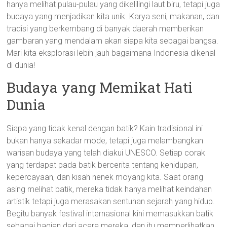
hanya melihat pulau-pulau yang dikelilingi laut biru, tetapi juga
budaya yang menjadikan kita unik. Karya seni, makanan, dan
tradisi yang berkembang di banyak daerah memberikan
gambaran yang mendalam akan siapa kita sebagai bangsa.
Mari kita eksplorasi lebih jauh bagaimana Indonesia dikenal
di dunia!
Budaya yang Memikat Hati
Dunia
Siapa yang tidak kenal dengan batik? Kain tradisional ini
bukan hanya sekadar mode, tetapi juga melambangkan
warisan budaya yang telah diakui UNESCO. Setiap corak
yang terdapat pada batik bercerita tentang kehidupan,
kepercayaan, dan kisah nenek moyang kita. Saat orang
asing melihat batik, mereka tidak hanya melihat keindahan
artistik tetapi juga merasakan sentuhan sejarah yang hidup.
Begitu banyak festival internasional kini memasukkan batik
sebagai bagian dari acara mereka, dan itu memperlihatkan