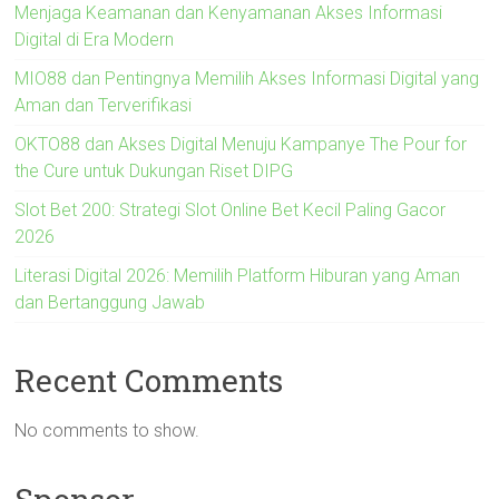
Menjaga Keamanan dan Kenyamanan Akses Informasi
Digital di Era Modern
MIO88 dan Pentingnya Memilih Akses Informasi Digital yang
Aman dan Terverifikasi
OKTO88 dan Akses Digital Menuju Kampanye The Pour for
the Cure untuk Dukungan Riset DIPG
Slot Bet 200: Strategi Slot Online Bet Kecil Paling Gacor
2026
Literasi Digital 2026: Memilih Platform Hiburan yang Aman
dan Bertanggung Jawab
Recent Comments
No comments to show.