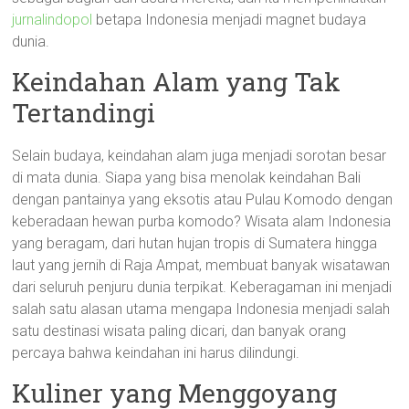
jurnalindopol
betapa Indonesia menjadi magnet budaya
dunia.
Keindahan Alam yang Tak
Tertandingi
Selain budaya, keindahan alam juga menjadi sorotan besar
di mata dunia. Siapa yang bisa menolak keindahan Bali
dengan pantainya yang eksotis atau Pulau Komodo dengan
keberadaan hewan purba komodo? Wisata alam Indonesia
yang beragam, dari hutan hujan tropis di Sumatera hingga
laut yang jernih di Raja Ampat, membuat banyak wisatawan
dari seluruh penjuru dunia terpikat. Keberagaman ini menjadi
salah satu alasan utama mengapa Indonesia menjadi salah
satu destinasi wisata paling dicari, dan banyak orang
percaya bahwa keindahan ini harus dilindungi.
Kuliner yang Menggoyang