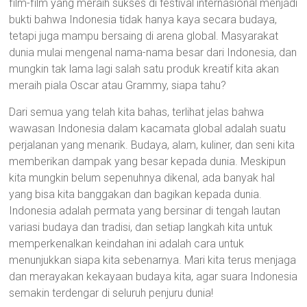
film-film yang meraih sukses di festival internasional menjadi
bukti bahwa Indonesia tidak hanya kaya secara budaya,
tetapi juga mampu bersaing di arena global. Masyarakat
dunia mulai mengenal nama-nama besar dari Indonesia, dan
mungkin tak lama lagi salah satu produk kreatif kita akan
meraih piala Oscar atau Grammy, siapa tahu?
Dari semua yang telah kita bahas, terlihat jelas bahwa
wawasan Indonesia dalam kacamata global adalah suatu
perjalanan yang menarik. Budaya, alam, kuliner, dan seni kita
memberikan dampak yang besar kepada dunia. Meskipun
kita mungkin belum sepenuhnya dikenal, ada banyak hal
yang bisa kita banggakan dan bagikan kepada dunia.
Indonesia adalah permata yang bersinar di tengah lautan
variasi budaya dan tradisi, dan setiap langkah kita untuk
memperkenalkan keindahan ini adalah cara untuk
menunjukkan siapa kita sebenarnya. Mari kita terus menjaga
dan merayakan kekayaan budaya kita, agar suara Indonesia
semakin terdengar di seluruh penjuru dunia!