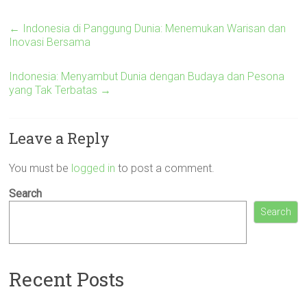
←
Indonesia di Panggung Dunia: Menemukan Warisan dan
Inovasi Bersama
Indonesia: Menyambut Dunia dengan Budaya dan Pesona
yang Tak Terbatas
→
Leave a Reply
You must be
logged in
to post a comment.
Search
Search
Recent Posts