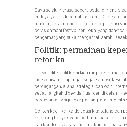
Saya selalu merasa seperti sedang menulis cat
budaya yang tak pernah berhenti. Di meja kopi 
ruangan, saya mencatat gelagat diplomasi yang
beras sampai festival seni lokal yang tiba-tib
pengamat yang suka mengamati sambil seseka
Politik: permainan kepe
retorika
Di level elite, politik kini kian mirip permainan
diselesaikan — lapangan kerja, korupsi, kesejah
perdagangan, aliansi strategis, dan opini intern
setiap langkah dicek dari luar dan di dalam. K
berdasarkan visi jangka panjang, atau memilih
Contoh kecil: ketika delegasi kita pulang dari p
kampung banyak yang berharap pada janji itu 
dan koridor investasi menentukan berapa bany