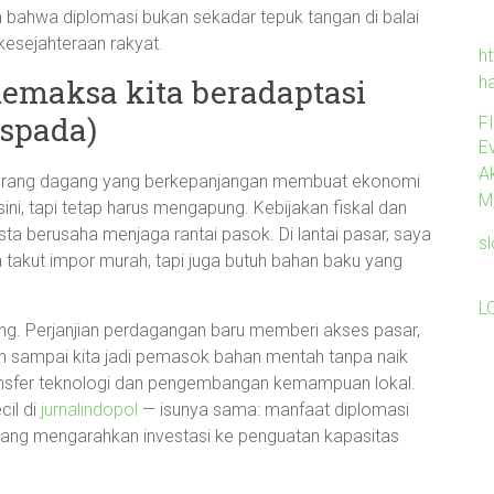
bahwa diplomasi bukan sekadar tepuk tangan di balai
kesejahteraan rakyat.
ht
h
memaksa kita beradaptasi
aspada)
F
Ev
A
 dan perang dagang yang berkepanjangan membuat ekonomi
M
sini, tapi tetap harus mengapung. Kebijakan fiskal dan
a berusaha menjaga rantai pasok. Di lantai pasar, saya
s
 takut impor murah, tapi juga butuh bahan baku yang
L
ang. Perjanjian perdagangan baru memberi akses pasar,
ngan sampai kita jadi pemasok bahan mentah tanpa naik
transfer teknologi dan pengembangan kemampuan lokal.
cil di
jurnalindopol
— isunya sama: manfaat diplomasi
 yang mengarahkan investasi ke penguatan kapasitas