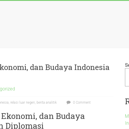
 Ekonomi, dan Budaya Indonesia
S
gorized
esia, relasi luar negeri, berita analitik
0 Comment
, Ekonomi, dan Budaya
M
In
n Diplomasi