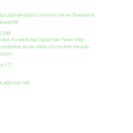
tps://jurnalindopol.com/slot-server-thailand-di-
ahawin88
ILA88
olusi Konektivitas Digital dan Peran Vital
ksesibilitas Aman dalam Ekosistem Hiburan
odern
lot 777
OLA88 DAFTAR