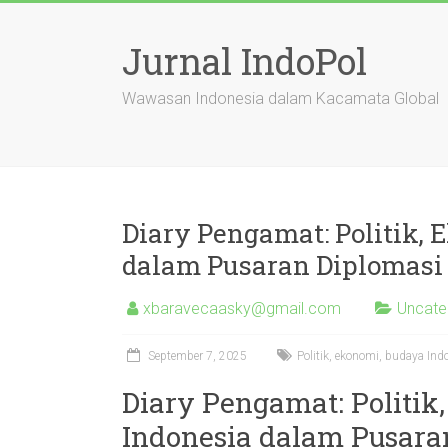
Skip
to
Jurnal IndoPol
content
Wawasan Indonesia dalam Kacamata Global
Diary Pengamat: Politik,
dalam Pusaran Diplomasi
xbaravecaasky@gmail.com
Uncate
September 7, 2025
Politik, ekonomi, budaya Indon
Diary Pengamat: Politik
Indonesia dalam Pusara