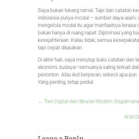
Saya bukan tukang ramal. Tapi dari catatan kecil
Indonesia punya modal — sumber daya alam, 
mengelola modal itu agar manfaatnya terasa di
bukan hanya di ruang rapat. Diplomasi yang ba
kesejahteraan. Kalau tidak, semua kesepakatan
tapi cepat dilupakan.
Di akhir hari, saya menutup buku catatan dan t
ekonomi, budaya—semuanya saling terkait dalam
penonton. Atau ikut berperan, sekecil apa pun.
Yang penting, tetap peduli.
←
Tren Digital dan Hiburan Modern: Bagaiman
Arah D
Leave a Reply