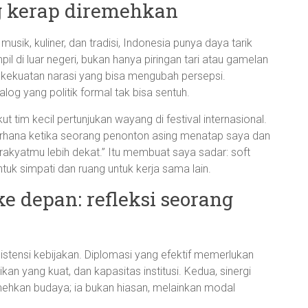
g kerap diremehkan
musik, kuliner, dan tradisi, Indonesia punya daya tarik
pil di luar negeri, bukan hanya piringan tari atau gamelan
an kekuatan narasi yang bisa mengubah persepsi.
log yang politik formal tak bisa sentuh.
ut tim kecil pertunjukan wayang di festival internasional.
rhana ketika seorang penonton asing menatap saya dan
 rakyatmu lebih dekat.” Itu membuat saya sadar: soft
uk simpati dan ruang untuk kerja sama lain.
e depan: refleksi seorang
istensi kebijakan. Diplomasi yang efektif memerlukan
kan yang kuat, dan kapasitas institusi. Kedua, sinergi
emehkan budaya; ia bukan hiasan, melainkan modal