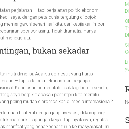
M
atan perjalanan — tapi perjalanan politik-ekonomi-
Di
kecil saya, dengan peta dunia tergulung di pojok
O
 memengaruhi sehari-hari kita: dari kebijakan impor
T
a kebanjiran sponsor asing. Tidak dramatis. Hanya
D
li menggerutu.
Sl
ntingan, bukan sekadar
G
Li
y
 catur multi-dimensi. Ada isu domestik yang harus
teraan — tapi ada pula tekanan luar: perjanjian
asional. Keputusan pemerintah tidak lagi berdiri sendiri;
adang saya berpikir: apakah pemimpin kita memilih
 yang paling mudah dipromosikan di media internasional?
N
ertemuan bilateral dengan janji investasi, di kampung-
untuk membuka lapangan kerja. Tapi nyatanya, regulasi
ak manfaat yang benar-benar turun ke masyarakat. Ini