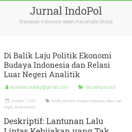
Skip
Jurnal IndoPol
to
content
Wawasan Indonesia dalam Kacamata Global
Di Balik Laju Politik Ekonomi
Budaya Indonesia dan Relasi
Luar Negeri Analitik
xbaravecaasky@gmail.com
Uncategorized
October 7, 2025
Politik, ekonomi, budaya Indonesia, relasi luar
negeri, berita analitik
Deskriptif: Lantunan Lalu
Lintas Kebijakan yang Tak