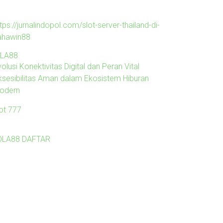
tps://jurnalindopol.com/slot-server-thailand-di-
ahawin88
ILA88
olusi Konektivitas Digital dan Peran Vital
ksesibilitas Aman dalam Ekosistem Hiburan
odern
lot 777
OLA88 DAFTAR