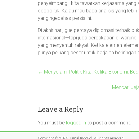
penyeimbang—kita tawarkan kerjasama yang sa
geopolitik. Kalau mau baca analisis yang lebih 
yang ngebahas persis ini.
Di akhir hari, gue percaya diplomasi terbaik b
internasional—tapi juga percakapan di warung
yang menyentuh rakyat. Ketika elemen-elemen i
punya peluang besar untuk berjalan beriringan
←
Menyelami Politik Kita: Ketika Ekonomi, Bu
Mencari Jej
Leave a Reply
You must be
logged in
to post a comment.
Copyright © 2026
Jurnal IndoPol
. All rights reserved.