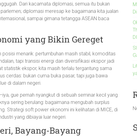
ggugah. Dari kacamata diplomasi, semua itu bukan
M
 parlemen; diplomasi meresap ke bagaimana kita jualan
Di
al internasional, sampai gimana tetangga ASEAN baca
O
T
onomi yang Bikin Gereget
D
Sl
 posisi menarik: pertumbuhan masih stabil, komoditas
G
alan, tapi transisi energi dan diversifikasi ekspor jadi
Li
at statistik ekspor, kita masih terlalu tergantung sama
y
us cerdas: bukan cuma buka pasar, tapi juga bawa
lue di dalam negeri.
—iya, gue pernah nyangkut di sebuah seminar kecil yang
iknya sering berulang: bagaimana mengubah surplus
N
ng. Strategi soft power ekonomi ini kelihatan di MICE, di
dustri yang dibiayai luar negeri.
geri, Bayang-Bayang