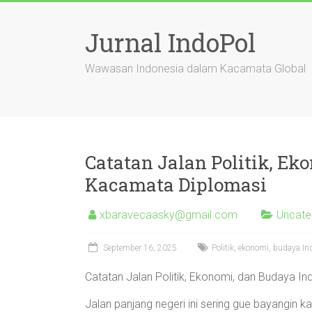
Skip
to
Jurnal IndoPol
content
Wawasan Indonesia dalam Kacamata Global
Catatan Jalan Politik, Ek
Kacamata Diplomasi
xbaravecaasky@gmail.com
Uncate
September 16, 2025
Politik, ekonomi, budaya Indo
Catatan Jalan Politik, Ekonomi, dan Budaya I
Jalan panjang negeri ini sering gue bayangin k