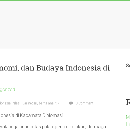
onomi, dan Budaya Indonesia di
S
gorized
nesia, relasi luar negeri, berita analitik
0 Comment
ndonesia di Kacamata Diplomasi
M
In
ayak perjalanan lintas pulau: penuh tanjakan, dermaga