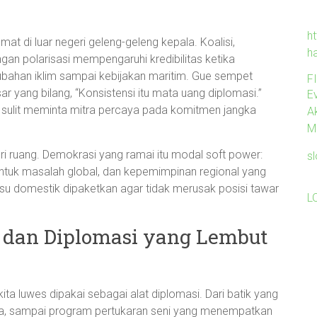
ht
mat di luar negeri geleng-geleng kepala. Koalisi,
h
gan polarisasi mempengaruhi kredibilitas ketika
rubahan iklim sampai kebijakan maritim. Gue sempet
F
 yang bilang, “Konsistensi itu mata uang diplomasi.”
Ev
h, sulit meminta mitra percaya pada komitmen jangka
A
M
eri ruang. Demokrasi yang ramai itu modal soft power:
s
l untuk masalah global, dan kepemimpinan regional yang
isu domestik dipaketkan agar tidak merusak posisi tawar
L
, dan Diplomasi yang Lembut
ita luwes dipakai sebagai alat diplomasi. Dari batik yang
ra, sampai program pertukaran seni yang menempatkan