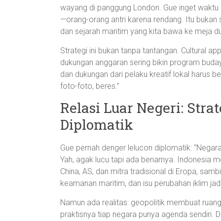
wayang di panggung London. Gue inget waktu n
—orang-orang antri karena rendang. Itu bukan sek
dan sejarah maritim yang kita bawa ke meja du
Strategi ini bukan tanpa tantangan. Cultural app
dukungan anggaran sering bikin program buday
dan dukungan dari pelaku kreatif lokal harus b
foto-foto, beres.”
Relasi Luar Negeri: Str
Diplomatik
Gue pernah denger lelucon diplomatik: “Negara 
Yah, agak lucu tapi ada benarnya. Indonesia
China, AS, dan mitra tradisional di Eropa, sa
keamanan maritim, dan isu perubahan iklim ja
Namun ada realitas: geopolitik membuat ruang m
praktisnya tiap negara punya agenda sendiri. D