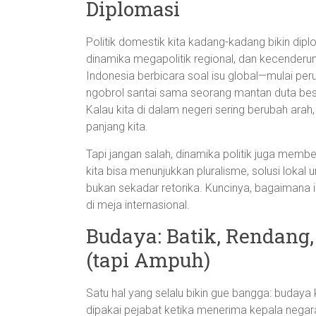
Diplomasi
Politik domestik kita kadang-kadang bikin diplo
dinamika megapolitik regional, dan kecenderun
Indonesia berbicara soal isu global—mulai pe
ngobrol santai sama seorang mantan duta besar
Kalau kita di dalam negeri sering berubah ara
panjang kita.
Tapi jangan salah, dinamika politik juga memb
kita bisa menunjukkan pluralisme, solusi loka
bukan sekadar retorika. Kuncinya, bagaimana 
di meja internasional.
Budaya: Batik, Rendang
(tapi Ampuh)
Satu hal yang selalu bikin gue bangga: budaya k
dipakai pejabat ketika menerima kepala nega