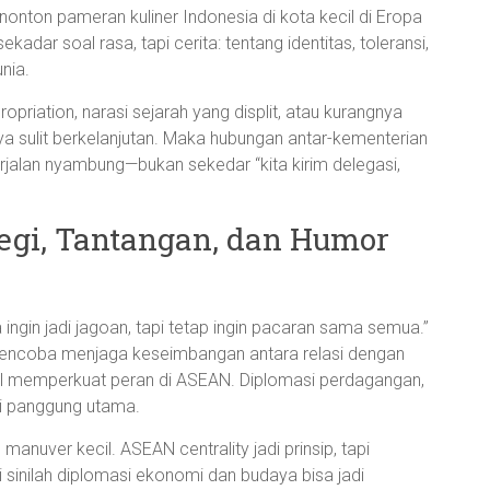
onton pameran kuliner Indonesia di kota kecil di Eropa
adar soal rasa, tapi cerita: tentang identitas, toleransi,
nia.
ropriation, narasi sejarah yang displit, atau kurangnya
a sulit berkelanjutan. Maka hubungan antar-kementerian
erjalan nyambung—bukan sekedar “kita kirim delegasi,
ategi, Tantangan, dan Humor
ingin jadi jagoan, tapi tetap ingin pacaran sama semua.”
 mencoba menjaga keseimbangan antara relasi dengan
mbil memperkuat peran di ASEAN. Diplomasi perdagangan,
di panggung utama.
anuver kecil. ASEAN centrality jadi prinsip, tapi
i sinilah diplomasi ekonomi dan budaya bisa jadi