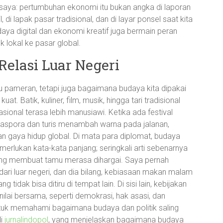
saya: pertumbuhan ekonomi itu bukan angka di laporan
, di lapak pasar tradisional, dan di layar ponsel saat kita
daya digital dan ekonomi kreatif juga bermain peran
lokal ke pasar global.
elasi Luar Negeri
u pameran, tetapi juga bagaimana budaya kita dipakai
. Batik, kuliner, film, musik, hingga tari tradisional
ional terasa lebih manusiawi. Ketika ada festival
diaspora dan turis menambah warna pada jalanan,
gan gaya hidup global. Di mata para diplomat, budaya
merlukan kata-kata panjang; seringkali arti sebenarnya
ng membuat tamu merasa dihargai. Saya pernah
ari luar negeri, dan dia bilang, kebiasaan makan malam
tidak bisa ditiru di tempat lain. Di sisi lain, kebijakan
nilai bersama, seperti demokrasi, hak asasi, dan
tuk memahami bagaimana budaya dan politik saling
di
jurnalindopol
, yang menjelaskan bagaimana budaya