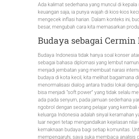
Ada kalimat sederhana yang muncul di kepala 
keuangan saja, ia punya wajah di kios-kios kecil
mengecek inflasi harian. Dalam konteks ini, bu
besar, mengubah cara kita memasarkan produk 
Budaya sebagai Cermin R
Budaya Indonesia tidak hanya soal konser ata
sebagai bahasa diplomasi yang lembut namun kuat
menjadi jembatan yang membuat narasi internas
budaya di kota kecil, kita melihat bagaimana 
menormalisasi dialog antara tradisi lokal den
bisa menjadi “soft power” yang tidak selalu me
ada pada senyum, pada jamuan sederhana ya
ngobrol dengan seorang pelajar yang kembali d
keluarga Indonesia adalah sinyal keramahan yang 
luar negeri tetap mengandalkan kejelasan nilai-
kemaknaan budaya bagi setiap komunitas. Un
mempengaruhi, saya suka membaca analisis 