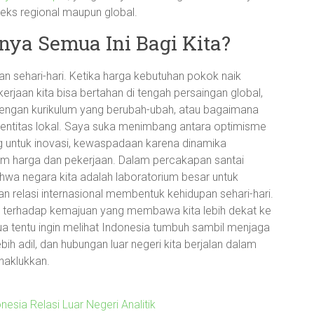
teks regional maupun global.
inya Semua Ini Bagi Kita?
pan sehari-hari. Ketika harga kebutuhan pokok naik
rjaan kita bisa bertahan di tengah persaingan global,
engan kurikulum yang berubah-ubah, atau bagaimana
identitas lokal. Saya suka menimbang antara optimisme
 untuk inovasi, kewaspadaan karena dinamika
lam harga dan pekerjaan. Dalam percakapan santai
wa negara kita adalah laboratorium besar untuk
an relasi internasional membentuk kehidupan sehari-hari.
oyal terhadap kemajuan yang membawa kita lebih dekat ke
mua tentu ingin melihat Indonesia tumbuh sambil menjaga
lebih adil, dan hubungan luar negeri kita berjalan dalam
naklukkan.
esia Relasi Luar Negeri Analitik