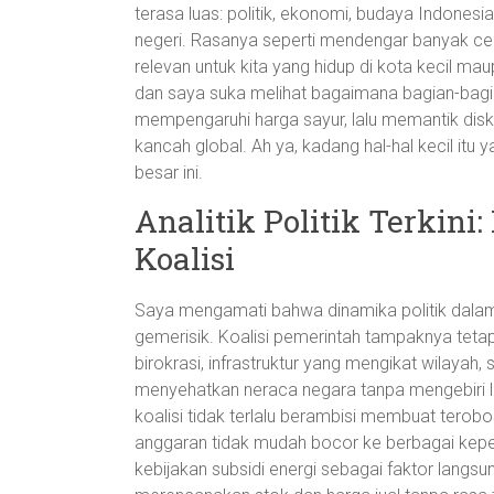
terasa luas: politik, ekonomi, budaya Indonesi
negeri. Rasanya seperti mendengar banyak cer
relevan untuk kita yang hidup di kota kecil maupun
dan saya suka melihat bagaimana bagian-bagian 
mempengaruhi harga sayur, lalu memantik diskus
kancah global. Ah ya, kadang hal-hal kecil itu
besar ini.
Analitik Politik Terkin
Koalisi
Saya mengamati bahwa dinamika politik dalam 
gemerisik. Koalisi pemerintah tampaknya tet
birokrasi, infrastruktur yang mengikat wilayah,
menyehatkan neraca negara tanpa mengebiri 
koalisi tidak terlalu berambisi membuat terobo
anggaran tidak mudah bocor ke berbagai kepent
kebijakan subsidi energi sebagai faktor langsu