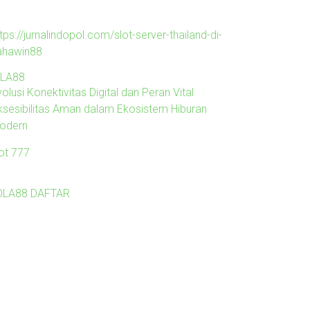
tps://jurnalindopol.com/slot-server-thailand-di-
ahawin88
ILA88
olusi Konektivitas Digital dan Peran Vital
ksesibilitas Aman dalam Ekosistem Hiburan
odern
lot 777
OLA88 DAFTAR