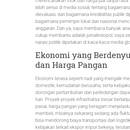
merencanakan stok dan harga jual tanpa rasa 
lebih serius di media sosial, tentang bagaimana
dievaluasi, dan bagaimana kredibilitas publik 
bagaimana pemimpin lokal dan nasional menc
anggaran. Dan ya, saya membaca banyak anali
cukup membantu adalah jurnalindopol; saya se
narasi politik dipetakan di kaca-kaca media g
Ekonomi yang Berdenyut:
dan Harga Pangan
Ekonomi terasa seperti nadi yang mengalir mel
domestik, kemudahan berusaha, serta kebija
dorongan pertumbuhan dan perlindungan daya b
hari. Proyek-proyek infrastruktur besar berlan
pasar, harga pangan yang beragam menjelaska
membeli, misalnya sekarang sedang ada fluktua
bisa mendorong biaya transportasi dan logist
kebijakan terkait ekspor-impor bekerja, terut