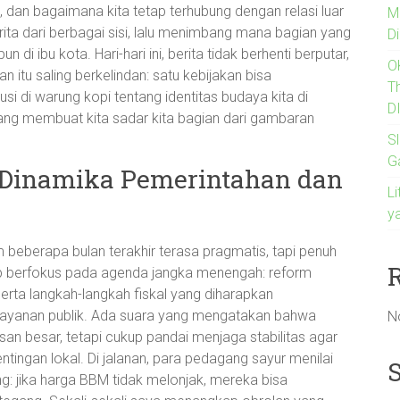
a, dan bagaimana kita tetap terhubung dengan relasi luar
M
ita dari berbagai sisi, lalu menimbang mana bagian yang
Di
 di ibu kota. Hari-hari ini, berita tidak berhenti berputar,
O
itu saling berkelindan: satu kebijakan bisa
T
i di warung kopi tentang identitas budaya kita di
D
 yang membuat kita sadar kita bagian dari gambaran
Sl
G
i: Dinamika Pemerintahan dan
Li
y
beberapa bulan terakhir terasa pragmatis, tapi penuh
ap berfokus pada agenda jangka menengah: reform
 serta langkah-langkah fiskal yang diharapkan
layanan publik. Ada suara yang mengatakan bahwa
N
san besar, tetapi cukup pandai menjaga stabilitas agar
ingan lokal. Di jalanan, para pedagang sayur menilai
ng: jika harga BBM tidak melonjak, mereka bisa