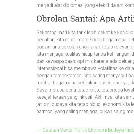
menjadi alat diplomasi yang efektif dalam kon
Obrolan Santai: Apa Art
Sekarang mari kita tarik lebih dekat ke kehidu
perlahan, kita mulai memikirkan bagaimana peke
bagaimana sekolah anak-anak tetap relevan d
kita menjaga kualitas hidup tanpa kehilangan 
dan kewaspadaan: optimis karena ada peluang
internasional bisa membawa volatilitas ke da
dengan teman-teman, kita sering menyebut bah
melihat bagaimana kebijakan publik, budaya, d
Saya merasa perlu tetap kritis, tetapi juga l
kesejahteraan yang inklusif. Akhirnya, kita se
jati diri: budaya kita tetap hidup, ekonomi kita 
harmoni yang saling menjaga, bukan saling me
←
Catatan Santai Politik Ekonomi Budaya Indon