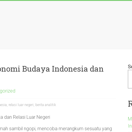
konomi Budaya Indonesia dan
S
gorized
ia, relasi luar negeri, berita analitik
ia dan Relasi Luar Negeri
M
In
s rumah sambil ngopi, mencoba merangkum sesuatu yang