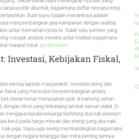
tegang. Sekali-sekali saya menangkap obrolan yang
 narasi politik dibentuk, bagaimana daftar rencana kerja
dipertaruhkan. Buat saya, bagian menariknya adalah
ht
oba menyeimbangkan janji kampanye dengan realitas
h
sis untuk memahami pola ini. Salah satu sumber yang
F
ring merujuk analisis mereka untuk melihat bagaimana
Ev
lobal maupun lokal.
jurnalindopol
.
A
 Investasi, Kebijakan Fiskal,
M
s
alui semua lapisan masyarakat. Investasi asing dan
L
kan fiskal yang mencoba menyeimbangkan antara
eli, benar-benar menyisakan jejak di kantong sehari-
jut, dengan ritme yang terkadang lambat namun stabil. Di
n mengapa kepala keluarga berhitung dua kali sebelum
si kecil pada harga minyak dan energi yang, jika naik,
ik naik juga. Saya juga sering membandingkan bagaimana
ama dengan negara tetangga dan mitra penting lainnya.