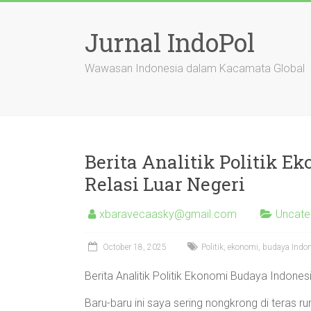
Skip
to
Jurnal IndoPol
content
Wawasan Indonesia dalam Kacamata Global
Berita Analitik Politik E
Relasi Luar Negeri
xbaravecaasky@gmail.com
Uncate
October 18, 2025
Politik, ekonomi, budaya Indones
Berita Analitik Politik Ekonomi Budaya Indones
Baru-baru ini saya sering nongkrong di tera