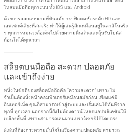
ดังอย่าง PG Soft ได้รับการพัฒนาให้สามารถเล่นได้อย่างลื่น
ไหลบนมือถือทุกระบบ ทั้ง iOS และ Android
ด้วยการออกแบบเกมที่ทันสมัย กราฟิกคมชัดระดับ HD และ
เอฟเฟกต์เสียงที่สมจริง ทำให้ผู้เล่นรู้สึกเหมือนอยู่ในคาสิโนจริง
ๆ ทุกการหมุนวงล้อเต็มไปด้วยความตื่นเต้นและลุ้นรับโบนัส
ก้อนโตได้ทุกเวลา
สล็อตบนมือถือ สะดวก ปลอดภัย
และเข้าถึงง่าย
หนึ่งในข้อดีของสล็อตมือถือคือ “ความสะดวก” เพราะไม่
จำเป็นต้องนั่งหน้าคอมพิวเตอร์เหมือนสมัยก่อน เพียงแค่มี
อินเทอร์เน็ต คุณก็สามารถเข้าสู่ระบบและเริ่มเล่นได้ทันทีจาก
ทุกที่ ทุกเวลา นอกจากนี้ยังไม่ต้องดาวน์โหลดแอปพลิเคชันให้
เปลืองพื้นที่ เพราะสามารถเล่นผ่านเบราว์เซอร์ได้โดยตรง
ผู้เล่นที่ต้องการความมั่นใจในเรื่องความปลอดภัย สามารถ